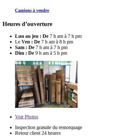
Camions à vendre
Heures d’ouverture
Lun au jeu : De
7 h am à 7 h pm
Le
Ven : De
7 h am à 8 h pm
Sam : De
7 h am à 7 h pm
Dim : De
9 h am à 5 h pm
Voir
Photos
Inspection gratuite du remorquage
Retour client 24 heures