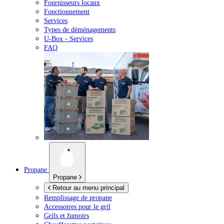
Fournisseurs locaux
Fonctionnement
Services
Types de déménagements
U-Box -
Services
FAQ
Propane
Propane
Retour au menu principal
Remplissage de propane
Accessoires pour le gril
Grils et fumoirs