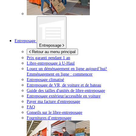
Entreposage
Entreposage
Retour au menu principal
Prix garanti pendant 1 an
Libre-entreposage à
U-Haul
Louez un déménagement en ligne aujourd’hui!
Emménagement en ligne : commencer
Entreposage climatisé
Entreposage de VR, de voiture et de bateau
Guide des tailles d'unités de libre-entreposage
Entreposage extérieur/accessible en voiture
Payer ma facture d'entreposage
FAQ
Conseils sur le libre-entreposage
Fournitures d’entreposage