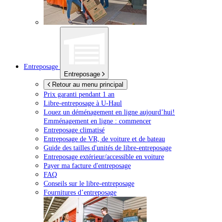
Entreposage
Entreposage
Retour au menu principal
Prix garanti pendant 1 an
Libre-entreposage à
U-Haul
Louez un déménagement en ligne aujourd’hui!
Emménagement en ligne : commencer
Entreposage climatisé
Entreposage de VR, de voiture et de bateau
Guide des tailles d'unités de libre-entreposage
Entreposage extérieur/accessible en voiture
Payer ma facture d'entreposage
FAQ
Conseils sur le libre-entreposage
Fournitures d’entreposage