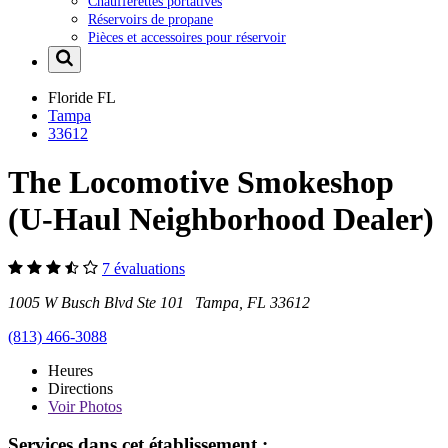
Chaufferettes portatives
Réservoirs de propane
Pièces et accessoires pour réservoir
Floride
FL
Tampa
33612
The Locomotive Smokeshop
(U-Haul Neighborhood Dealer)
7 évaluations
1005 W Busch Blvd Ste 101 Tampa, FL 33612
(813) 466-3088
Heures
Directions
Voir
Photos
Services dans cet établissement :