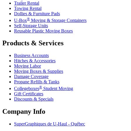
Trailer Rental
Towing Rental
Dollies & Furniture Pads
®
U-Box
Moving & Storage Containers
Self-Storage Units
Reusable Plastic Moving Boxes
Products & Services
Business Accounts
Hitches & Accessories
Moving Labor
Moving Boxes & Supplies
Damage Coverage
Propane Refills & Tanks
®
Collegeboxes
Student Moving
Gift Certificates
Discounts & Specials
Company Info
SuperGraphiques de
U-Haul
- Québec