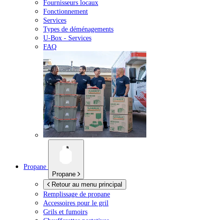
Fournisseurs locaux
Fonctionnement
Services
Types de déménagements
U-Box -
Services
FAQ
Propane
Propane
Retour au menu principal
Remplissage de propane
Accessoires pour le gril
Grils et fumoirs