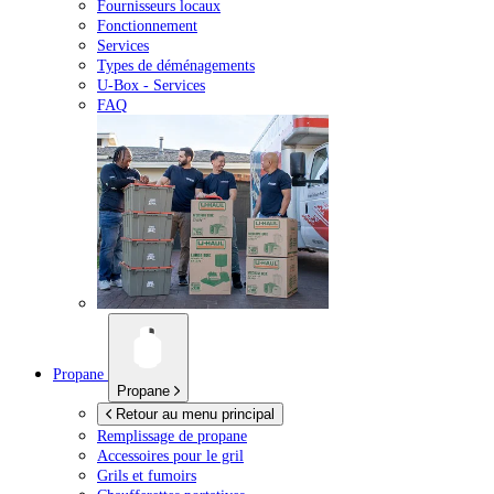
Fournisseurs locaux
Fonctionnement
Services
Types de déménagements
U-Box -
Services
FAQ
Propane
Propane
Retour au menu principal
Remplissage de propane
Accessoires pour le gril
Grils et fumoirs