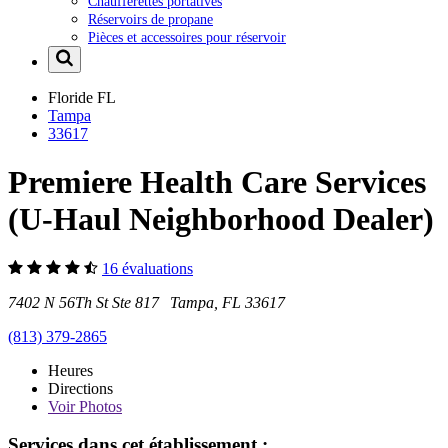
Chaufferettes portatives
Réservoirs de propane
Pièces et accessoires pour réservoir
Floride
FL
Tampa
33617
Premiere Health Care Services
(U-Haul Neighborhood Dealer)
16 évaluations
7402 N 56Th St Ste 817 Tampa, FL 33617
(813) 379-2865
Heures
Directions
Voir
Photos
Services dans cet établissement :