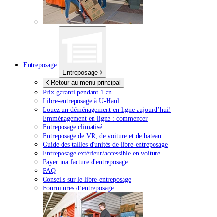
Entreposage
Entreposage
Retour au menu principal
Prix garanti pendant 1 an
Libre-entreposage à
U-Haul
Louez un déménagement en ligne aujourd’hui!
Emménagement en ligne : commencer
Entreposage climatisé
Entreposage de VR, de voiture et de bateau
Guide des tailles d'unités de libre-entreposage
Entreposage extérieur/accessible en voiture
Payer ma facture d'entreposage
FAQ
Conseils sur le libre-entreposage
Fournitures d’entreposage