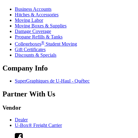
Business Accounts
Hitches & Accessories
Moving Labor
Moving Boxes & Supplies
Damage Coverage
Propane Refills & Tanks
®
Collegeboxes
Student Moving
Gift Certificates
Discounts & Specials
Company Info
SuperGraphiques de
U-Haul
- Québec
Partner With Us
Vendor
Dealer
U-Box® Freight Carrier