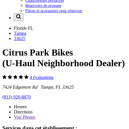
Chaufferettes portatives
Réservoirs de propane
Pièces et accessoires pour réservoir
Floride
FL
Tampa
33625
Citrus Park Bikes
(U-Haul Neighborhood Dealer)
4 évaluations
7424 Edgemere Rd Tampa, FL 33625
(813) 920-8870
Heures
Directions
Voir
Photos
Services dans cet établissement :