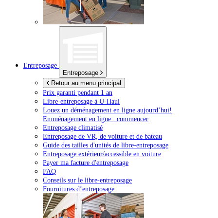
Entreposage
Entreposage
Retour au menu principal
Prix garanti pendant 1 an
Libre-entreposage à
U-Haul
Louez un déménagement en ligne aujourd’hui!
Emménagement en ligne : commencer
Entreposage climatisé
Entreposage de VR, de voiture et de bateau
Guide des tailles d'unités de libre-entreposage
Entreposage extérieur/accessible en voiture
Payer ma facture d'entreposage
FAQ
Conseils sur le libre-entreposage
Fournitures d’entreposage