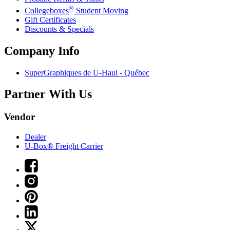
®
Collegeboxes
Student Moving
Gift Certificates
Discounts & Specials
Company Info
SuperGraphiques de
U-Haul
- Québec
Partner With Us
Vendor
Dealer
U-Box® Freight Carrier