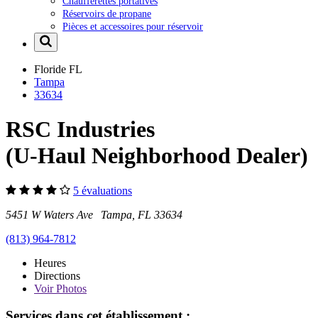
Chaufferettes portatives
Réservoirs de propane
Pièces et accessoires pour réservoir
Floride
FL
Tampa
33634
RSC Industries
(U-Haul Neighborhood Dealer)
5 évaluations
5451 W Waters Ave Tampa, FL 33634
(813) 964-7812
Heures
Directions
Voir
Photos
Services dans cet établissement :