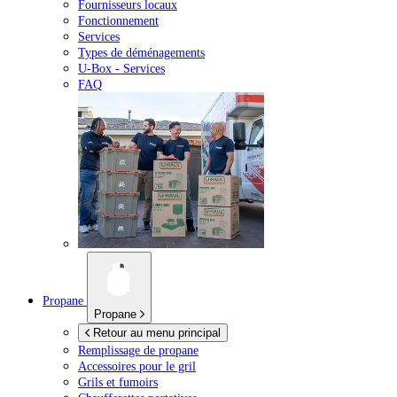
Fournisseurs locaux
Fonctionnement
Services
Types de déménagements
U-Box -
Services
FAQ
Propane
Propane
Retour au menu principal
Remplissage de propane
Accessoires pour le gril
Grils et fumoirs