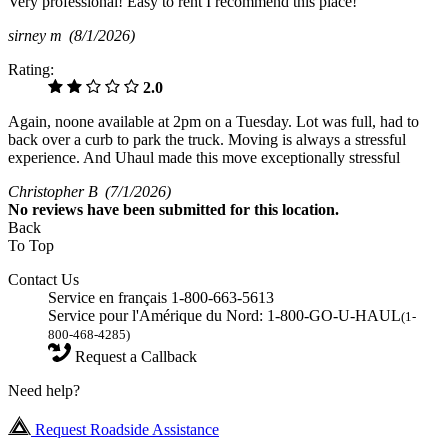
Very professional! Easy to rent I recommend this place!
sirney m
(8/1/2026)
Rating:
2.0
Again, noone available at 2pm on a Tuesday. Lot was full, had to
back over a curb to park the truck. Moving is always a stressful
experience. And Uhaul made this move exceptionally stressful
Christopher B
(7/1/2026)
No
reviews have been submitted for this location.
Back
To Top
Contact Us
Service en français 1-800-663-5613
Service pour l'Amérique du Nord: 1-800-GO-U-HAUL
(1-
800-468-4285)
Request a Callback
Need help?
Request Roadside Assistance