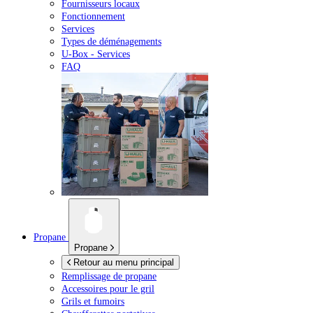
Fournisseurs locaux
Fonctionnement
Services
Types de déménagements
U-Box -
Services
FAQ
Propane
Propane
Retour au menu principal
Remplissage de propane
Accessoires pour le gril
Grils et fumoirs