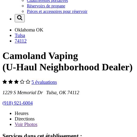
Chaufferettes portatives
Réservoirs de propane
Pièces et accessoires pour réservoir
Oklahoma
OK
Tulsa
74112
Camoland Vaping
(U-Haul Neighborhood Dealer)
5 évaluations
1229 S Memorial Dr Tulsa, OK 74112
(918) 921-6004
Heures
Directions
Voir
Photos
Services dans cet établissement :