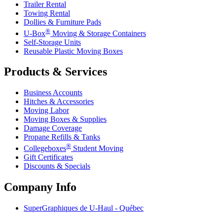
Trailer Rental
Towing Rental
Dollies & Furniture Pads
®
U-Box
Moving & Storage Containers
Self-Storage Units
Reusable Plastic Moving Boxes
Products & Services
Business Accounts
Hitches & Accessories
Moving Labor
Moving Boxes & Supplies
Damage Coverage
Propane Refills & Tanks
®
Collegeboxes
Student Moving
Gift Certificates
Discounts & Specials
Company Info
SuperGraphiques de
U-Haul
- Québec