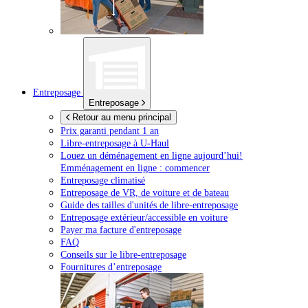
Entreposage
Entreposage
Retour au menu principal
Prix garanti pendant 1 an
Libre-entreposage à
U-Haul
Louez un déménagement en ligne aujourd’hui!
Emménagement en ligne : commencer
Entreposage climatisé
Entreposage de VR, de voiture et de bateau
Guide des tailles d'unités de libre-entreposage
Entreposage extérieur/accessible en voiture
Payer ma facture d'entreposage
FAQ
Conseils sur le libre-entreposage
Fournitures d’entreposage