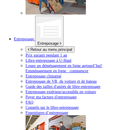
Entreposage
Entreposage
Retour au menu principal
Prix garanti pendant 1 an
Libre-entreposage à
U-Haul
Louez un déménagement en ligne aujourd’hui!
Emménagement en ligne : commencer
Entreposage climatisé
Entreposage de VR, de voiture et de bateau
Guide des tailles d'unités de libre-entreposage
Entreposage extérieur/accessible en voiture
Payer ma facture d'entreposage
FAQ
Conseils sur le libre-entreposage
Fournitures d’entreposage