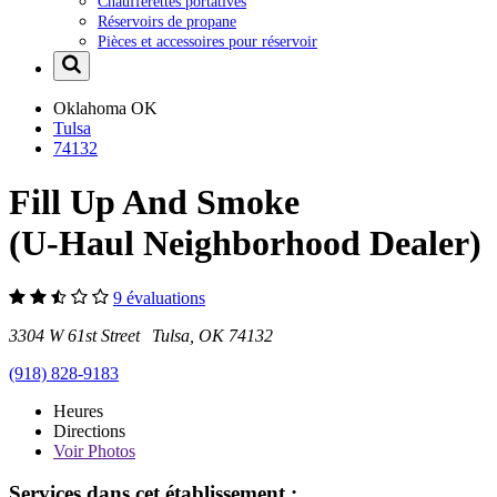
Chaufferettes portatives
Réservoirs de propane
Pièces et accessoires pour réservoir
Oklahoma
OK
Tulsa
74132
Fill Up And Smoke
(U-Haul Neighborhood Dealer)
9 évaluations
3304 W 61st Street Tulsa, OK 74132
(918) 828-9183
Heures
Directions
Voir
Photos
Services dans cet établissement :