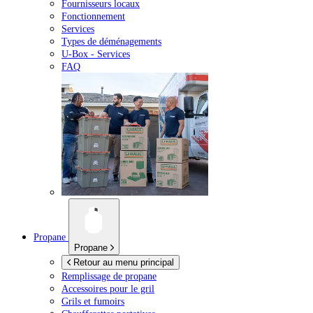
Fournisseurs locaux
Fonctionnement
Services
Types de déménagements
U-Box -
Services
FAQ
Propane
Propane
Retour au menu principal
Remplissage de propane
Accessoires pour le gril
Grils et fumoirs