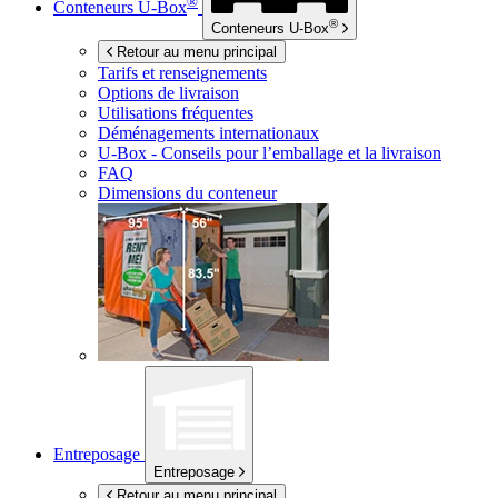
®
Conteneurs
U-Box
®
Conteneurs
U-Box
Retour au menu principal
Tarifs et renseignements
Options de livraison
Utilisations fréquentes
Déménagements internationaux
U-Box -
Conseils pour l’emballage et la livraison
FAQ
Dimensions du conteneur
Entreposage
Entreposage
Retour au menu principal