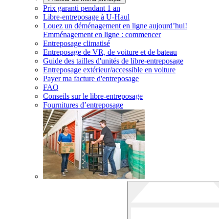
Prix garanti pendant 1 an
Libre-entreposage à
U-Haul
Louez un déménagement en ligne aujourd’hui!
Emménagement en ligne : commencer
Entreposage climatisé
Entreposage de VR, de voiture et de bateau
Guide des tailles d'unités de libre-entreposage
Entreposage extérieur/accessible en voiture
Payer ma facture d'entreposage
FAQ
Conseils sur le libre-entreposage
Fournitures d’entreposage