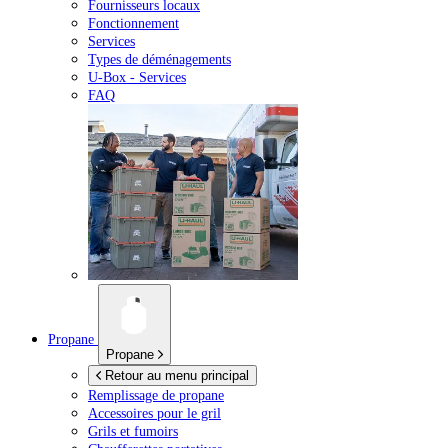
Fournisseurs locaux
Fonctionnement
Services
Types de déménagements
U-Box -
Services
FAQ
Propane
Propane
Retour au menu principal
Remplissage de propane
Accessoires pour le gril
Grils et fumoirs