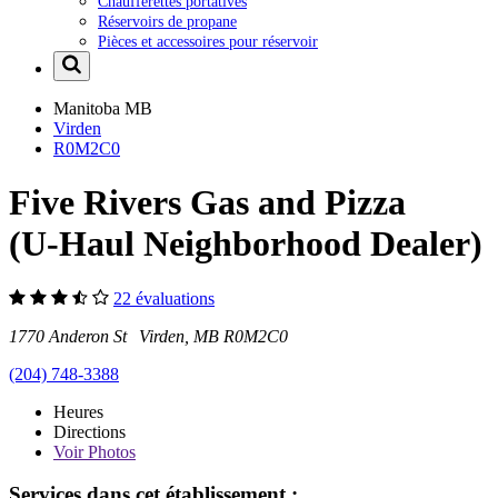
Chaufferettes portatives
Réservoirs de propane
Pièces et accessoires pour réservoir
Manitoba
MB
Virden
R0M2C0
Five Rivers Gas and Pizza
(U-Haul Neighborhood Dealer)
22 évaluations
1770 Anderon St Virden, MB R0M2C0
(204) 748-3388
Heures
Directions
Voir
Photos
Services dans cet établissement :