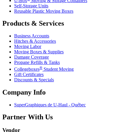
U-Box
Moving & Storage Containers
Self-Storage Units
Reusable Plastic Moving Boxes
Products & Services
Business Accounts
Hitches & Accessories
Moving Labor
Moving Boxes & Supplies
Damage Coverage
Propane Refills & Tanks
®
Collegeboxes
Student Moving
Gift Certificates
Discounts & Specials
Company Info
SuperGraphiques de
U-Haul
- Québec
Partner With Us
Vendor