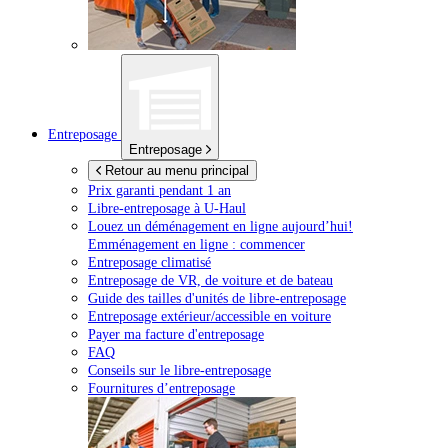
Entreposage
Entreposage
Retour au menu principal
Prix garanti pendant 1 an
Libre-entreposage à
U-Haul
Louez un déménagement en ligne aujourd’hui!
Emménagement en ligne : commencer
Entreposage climatisé
Entreposage de VR, de voiture et de bateau
Guide des tailles d'unités de libre-entreposage
Entreposage extérieur/accessible en voiture
Payer ma facture d'entreposage
FAQ
Conseils sur le libre-entreposage
Fournitures d’entreposage