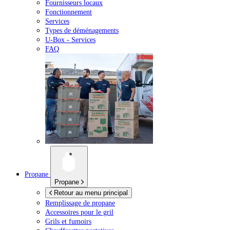
Fournisseurs locaux
Fonctionnement
Services
Types de déménagements
U-Box -
Services
FAQ
Propane
Propane
Retour au menu principal
Remplissage de propane
Accessoires pour le gril
Grils et fumoirs