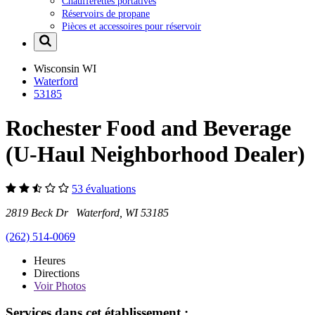
Chaufferettes portatives
Réservoirs de propane
Pièces et accessoires pour réservoir
Wisconsin
WI
Waterford
53185
Rochester Food and Beverage
(U-Haul Neighborhood Dealer)
53 évaluations
2819 Beck Dr Waterford, WI 53185
(262) 514-0069
Heures
Directions
Voir
Photos
Services dans cet établissement :