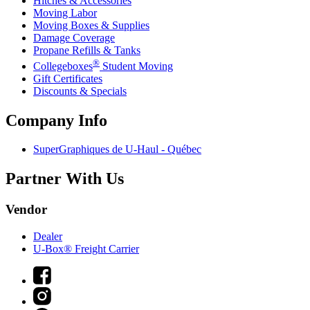
Hitches & Accessories
Moving Labor
Moving Boxes & Supplies
Damage Coverage
Propane Refills & Tanks
®
Collegeboxes
Student Moving
Gift Certificates
Discounts & Specials
Company Info
SuperGraphiques de
U-Haul
- Québec
Partner With Us
Vendor
Dealer
U-Box® Freight Carrier