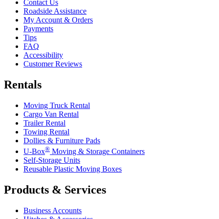
Contact Us
Roadside Assistance
My Account & Orders
Payments
Tips
FAQ
Accessibility
Customer Reviews
Rentals
Moving Truck Rental
Cargo Van Rental
Trailer Rental
Towing Rental
Dollies & Furniture Pads
®
U-Box
Moving & Storage Containers
Self-Storage Units
Reusable Plastic Moving Boxes
Products & Services
Business Accounts