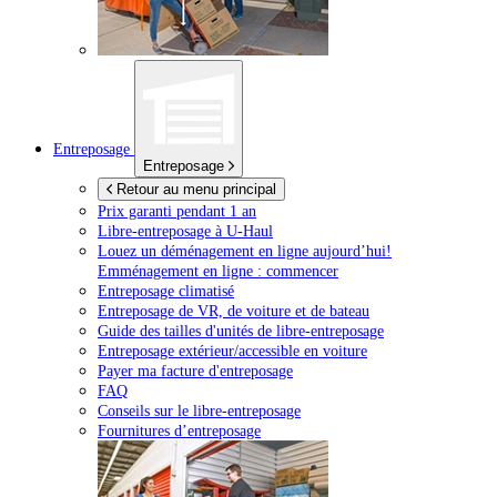
Entreposage
Entreposage
Retour au menu principal
Prix garanti pendant 1 an
Libre-entreposage à
U-Haul
Louez un déménagement en ligne aujourd’hui!
Emménagement en ligne : commencer
Entreposage climatisé
Entreposage de VR, de voiture et de bateau
Guide des tailles d'unités de libre-entreposage
Entreposage extérieur/accessible en voiture
Payer ma facture d'entreposage
FAQ
Conseils sur le libre-entreposage
Fournitures d’entreposage