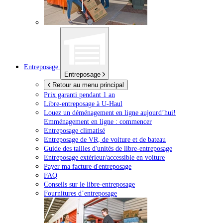
Entreposage
Entreposage
Retour au menu principal
Prix garanti pendant 1 an
Libre-entreposage à
U-Haul
Louez un déménagement en ligne aujourd’hui!
Emménagement en ligne : commencer
Entreposage climatisé
Entreposage de VR, de voiture et de bateau
Guide des tailles d'unités de libre-entreposage
Entreposage extérieur/accessible en voiture
Payer ma facture d'entreposage
FAQ
Conseils sur le libre-entreposage
Fournitures d’entreposage