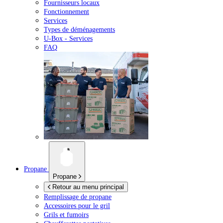
Fournisseurs locaux
Fonctionnement
Services
Types de déménagements
U-Box -
Services
FAQ
Propane
Propane
Retour au menu principal
Remplissage de propane
Accessoires pour le gril
Grils et fumoirs