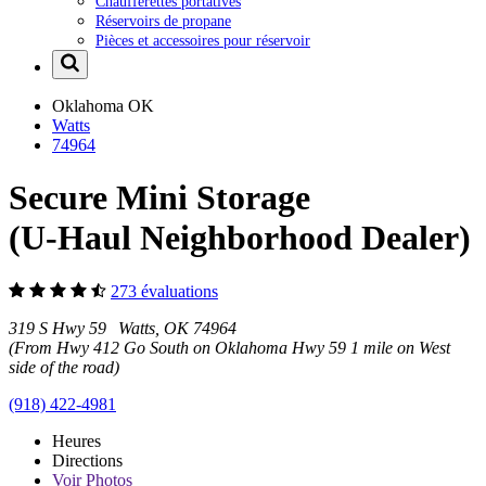
Chaufferettes portatives
Réservoirs de propane
Pièces et accessoires pour réservoir
Oklahoma
OK
Watts
74964
Secure Mini Storage
(U-Haul Neighborhood Dealer)
273 évaluations
319 S Hwy 59 Watts, OK 74964
(From Hwy 412 Go South on Oklahoma Hwy 59 1 mile on West
side of the road)
(918) 422-4981
Heures
Directions
Voir
Photos