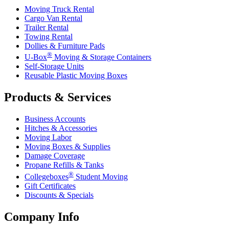
Moving Truck Rental
Cargo Van Rental
Trailer Rental
Towing Rental
Dollies & Furniture Pads
®
U-Box
Moving & Storage Containers
Self-Storage Units
Reusable Plastic Moving Boxes
Products & Services
Business Accounts
Hitches & Accessories
Moving Labor
Moving Boxes & Supplies
Damage Coverage
Propane Refills & Tanks
®
Collegeboxes
Student Moving
Gift Certificates
Discounts & Specials
Company Info