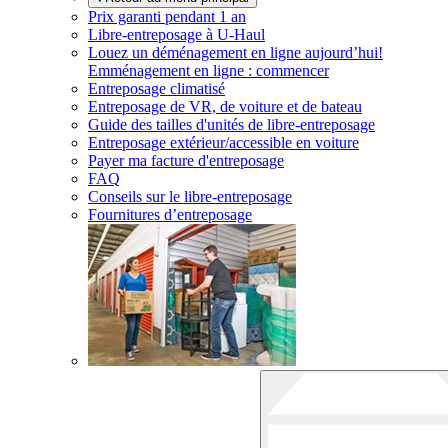
Prix garanti pendant 1 an
Libre-entreposage à
U-Haul
Louez un déménagement en ligne aujourd’hui!
Emménagement en ligne : commencer
Entreposage climatisé
Entreposage de VR, de voiture et de bateau
Guide des tailles d'unités de libre-entreposage
Entreposage extérieur/accessible en voiture
Payer ma facture d'entreposage
FAQ
Conseils sur le libre-entreposage
Fournitures d’entreposage