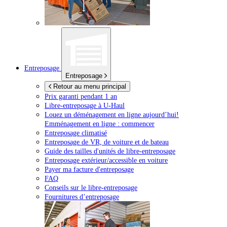
Entreposage
Entreposage
Retour au menu principal
Prix garanti pendant 1 an
Libre-entreposage à
U-Haul
Louez un déménagement en ligne aujourd’hui!
Emménagement en ligne : commencer
Entreposage climatisé
Entreposage de VR, de voiture et de bateau
Guide des tailles d'unités de libre-entreposage
Entreposage extérieur/accessible en voiture
Payer ma facture d'entreposage
FAQ
Conseils sur le libre-entreposage
Fournitures d’entreposage