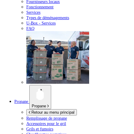
Fournisseurs locaux
Fonctionnement
Services
Types de déménagements
U-Box -
Services
FAQ
Propane
Propane
Retour au menu principal
Remplissage de propane
Accessoires pour le gril
Grils et fumoirs