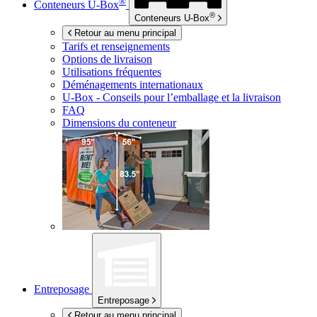
®
Conteneurs
U-Box
®
Conteneurs
U-Box
Retour au menu principal
Tarifs et renseignements
Options de livraison
Utilisations fréquentes
Déménagements internationaux
U-Box -
Conseils pour l’emballage et la livraison
FAQ
Dimensions du conteneur
Entreposage
Entreposage
Retour au menu principal