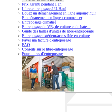
Prix garanti pendant 1 an
Libre-entreposage à
U-Haul
Louez un déménagement en ligne aujourd’hui!
Emménagement en ligne : commencer
Entreposage climatisé
Entreposage de VR, de voiture et de bateau
Guide des tailles d'unités de libre-entreposage
Entreposage extérieur/accessible en voiture
Payer ma facture d'entreposage
FAQ
Conseils sur le libre-entreposage
Fournitures d’entreposage