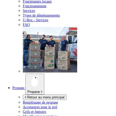
Fournisseurs locaux
Fonctionnement
Services
Types de déménagements
U-Box -
Services
FAQ
Propane
Propane
Retour au menu principal
Remplissage de propane
Accessoires pour le gril
Grils et fumoirs