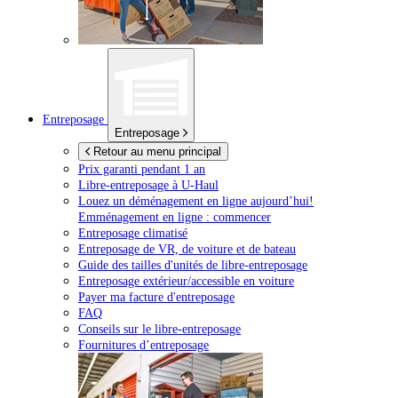
Entreposage
Entreposage
Retour au menu principal
Prix garanti pendant 1 an
Libre-entreposage à
U-Haul
Louez un déménagement en ligne aujourd’hui!
Emménagement en ligne : commencer
Entreposage climatisé
Entreposage de VR, de voiture et de bateau
Guide des tailles d'unités de libre-entreposage
Entreposage extérieur/accessible en voiture
Payer ma facture d'entreposage
FAQ
Conseils sur le libre-entreposage
Fournitures d’entreposage