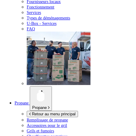
Fournisseurs locaux
Fonctionnement
Services
Types de déménagements
U-Box -
Services
FAQ
Propane
Propane
Retour au menu principal
Remplissage de propane
Accessoires pour le gril
Grils et fumoirs