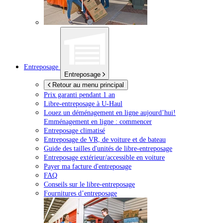
Entreposage
Entreposage
Retour au menu principal
Prix garanti pendant 1 an
Libre-entreposage à
U-Haul
Louez un déménagement en ligne aujourd’hui!
Emménagement en ligne : commencer
Entreposage climatisé
Entreposage de VR, de voiture et de bateau
Guide des tailles d'unités de libre-entreposage
Entreposage extérieur/accessible en voiture
Payer ma facture d'entreposage
FAQ
Conseils sur le libre-entreposage
Fournitures d’entreposage