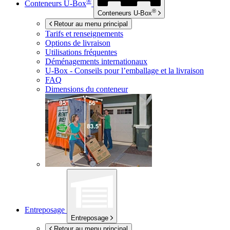
®
Conteneurs
U-Box
®
Conteneurs
U-Box
Retour au menu principal
Tarifs et renseignements
Options de livraison
Utilisations fréquentes
Déménagements internationaux
U-Box -
Conseils pour l’emballage et la livraison
FAQ
Dimensions du conteneur
Entreposage
Entreposage
Retour au menu principal