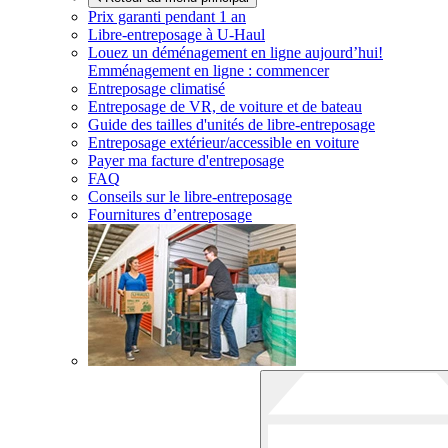
Prix garanti pendant 1 an
Libre-entreposage à
U-Haul
Louez un déménagement en ligne aujourd’hui!
Emménagement en ligne : commencer
Entreposage climatisé
Entreposage de VR, de voiture et de bateau
Guide des tailles d'unités de libre-entreposage
Entreposage extérieur/accessible en voiture
Payer ma facture d'entreposage
FAQ
Conseils sur le libre-entreposage
Fournitures d’entreposage