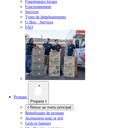
Fournisseurs locaux
Fonctionnement
Services
Types de déménagements
U-Box -
Services
FAQ
Propane
Propane
Retour au menu principal
Remplissage de propane
Accessoires pour le gril
Grils et fumoirs