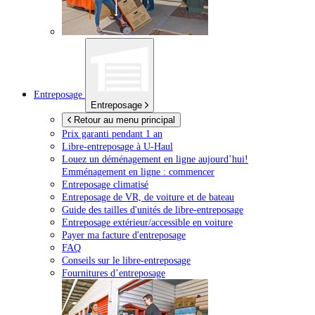
Entreposage
Entreposage
Retour au menu principal
Prix garanti pendant 1 an
Libre-entreposage à
U-Haul
Louez un déménagement en ligne aujourd’hui!
Emménagement en ligne : commencer
Entreposage climatisé
Entreposage de VR, de voiture et de bateau
Guide des tailles d'unités de libre-entreposage
Entreposage extérieur/accessible en voiture
Payer ma facture d'entreposage
FAQ
Conseils sur le libre-entreposage
Fournitures d’entreposage