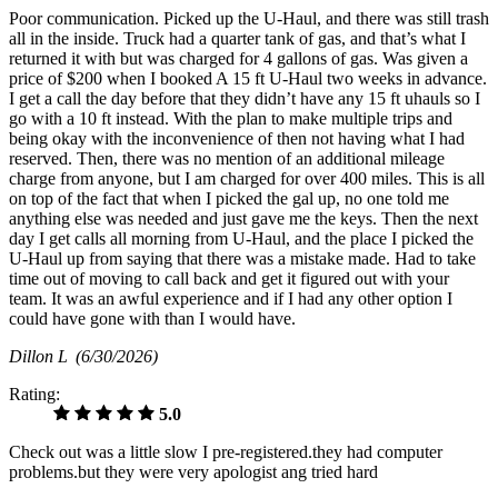
Poor communication. Picked up the U-Haul, and there was still trash
all in the inside. Truck had a quarter tank of gas, and that’s what I
returned it with but was charged for 4 gallons of gas. Was given a
price of $200 when I booked A 15 ft U-Haul two weeks in advance.
I get a call the day before that they didn’t have any 15 ft uhauls so I
go with a 10 ft instead. With the plan to make multiple trips and
being okay with the inconvenience of then not having what I had
reserved. Then, there was no mention of an additional mileage
charge from anyone, but I am charged for over 400 miles. This is all
on top of the fact that when I picked the gal up, no one told me
anything else was needed and just gave me the keys. Then the next
day I get calls all morning from U-Haul, and the place I picked the
U-Haul up from saying that there was a mistake made. Had to take
time out of moving to call back and get it figured out with your
team. It was an awful experience and if I had any other option I
could have gone with than I would have.
Dillon L
(6/30/2026)
Rating:
5.0
Check out was a little slow I pre-registered.they had computer
problems.but they were very apologist ang tried hard