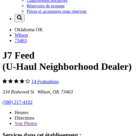
Chaufferettes portatives
Réservoirs de propane
Pièces et accessoires pour réservoir
Oklahoma
OK
Wilson
73463
J7 Feed
(U-Haul Neighborhood Dealer)
14 évaluations
334 Redwood St Wilson, OK 73463
(580) 217-4102
Heures
Directions
Voir
Photos
Services dans cet établissement :