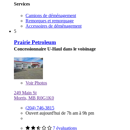
Services
Camions de déménagement
Remorques et remorquage
Accessoires de déménagement
5
Prairie Petroleum
Concessionnaire U-Haul dans le voisinage
Voir
Photos
249 Main St
Morris, MB R0G1K0
(204) 746-3815
Ouvert aujourd'hui de 7h am à 9h pm
7 évaluations