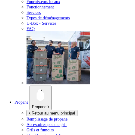
Fournisseurs locaux
Fonctionnement
Services
Types de déménagements
U-Box -
Services
FAQ
Propane
Propane
Retour au menu principal
Remplissage de propane
Accessoires pour le gril
Grils et fumoirs