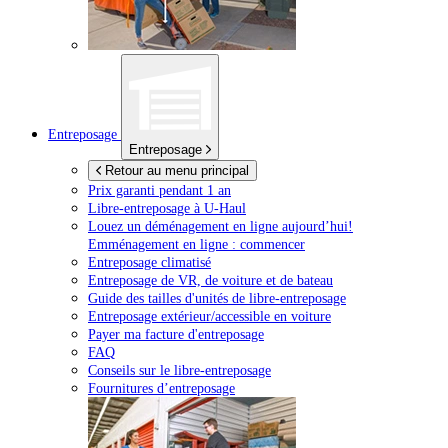
Entreposage
Entreposage
Retour au menu principal
Prix garanti pendant 1 an
Libre-entreposage à
U-Haul
Louez un déménagement en ligne aujourd’hui!
Emménagement en ligne : commencer
Entreposage climatisé
Entreposage de VR, de voiture et de bateau
Guide des tailles d'unités de libre-entreposage
Entreposage extérieur/accessible en voiture
Payer ma facture d'entreposage
FAQ
Conseils sur le libre-entreposage
Fournitures d’entreposage