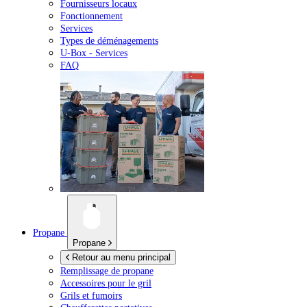
Fournisseurs locaux
Fonctionnement
Services
Types de déménagements
U-Box -
Services
FAQ
Propane
Propane
Retour au menu principal
Remplissage de propane
Accessoires pour le gril
Grils et fumoirs