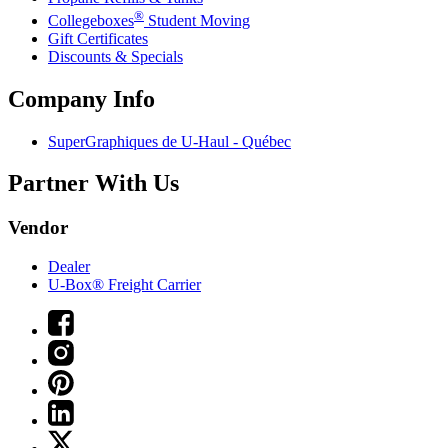
®
Collegeboxes
Student Moving
Gift Certificates
Discounts & Specials
Company Info
SuperGraphiques de
U-Haul
- Québec
Partner With Us
Vendor
Dealer
U-Box® Freight Carrier