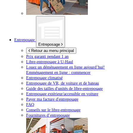
Entreposage
Entreposage
Retour au menu principal
Prix garanti pendant 1 an
Libre-entreposage à
U-Haul
Louez un déménagement en ligne aujourd’hui!
Emménagement en ligne : commencer
Entreposage climatisé
Entreposage de VR, de voiture et de bateau
Guide des tailles d'unités de libre-entreposage
Entreposage extérieur/accessible en voiture
Payer ma facture d'entreposage
FAQ
Conseils sur le libre-entreposage
Fournitures d’entreposage