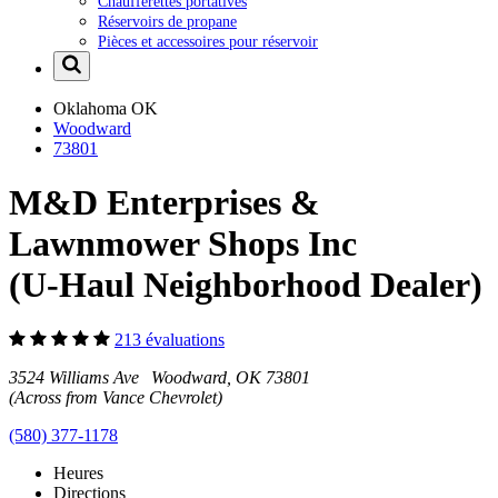
Chaufferettes portatives
Réservoirs de propane
Pièces et accessoires pour réservoir
Oklahoma
OK
Woodward
73801
M&D Enterprises &
Lawnmower Shops Inc
(U-Haul Neighborhood Dealer)
213 évaluations
3524 Williams Ave Woodward, OK 73801
(Across from Vance Chevrolet)
(580) 377-1178
Heures
Directions