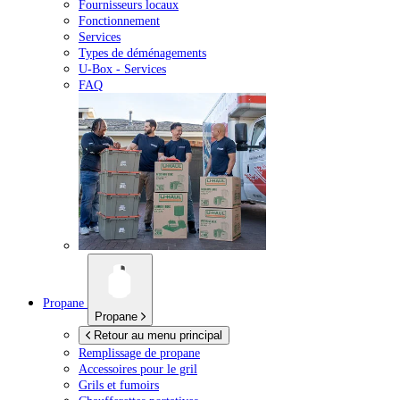
Fournisseurs locaux
Fonctionnement
Services
Types de déménagements
U-Box -
Services
FAQ
Propane
Propane
Retour au menu principal
Remplissage de propane
Accessoires pour le gril
Grils et fumoirs