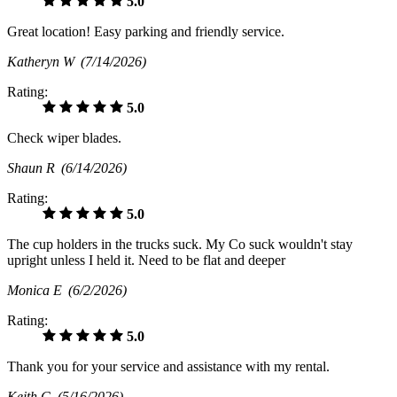
5.0
Great location! Easy parking and friendly service.
Katheryn W
(7/14/2026)
Rating:
5.0
Check wiper blades.
Shaun R
(6/14/2026)
Rating:
5.0
The cup holders in the trucks suck. My Co suck wouldn't stay
upright unless I held it. Need to be flat and deeper
Monica E
(6/2/2026)
Rating:
5.0
Thank you for your service and assistance with my rental.
Keith G
(5/16/2026)