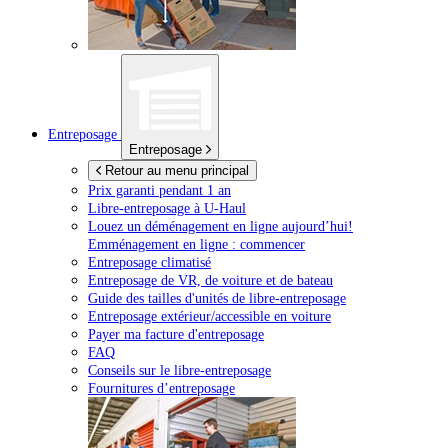
Entreposage
Entreposage
Retour au menu principal
Prix garanti pendant 1 an
Libre-entreposage à
U-Haul
Louez un déménagement en ligne aujourd’hui!
Emménagement en ligne : commencer
Entreposage climatisé
Entreposage de VR, de voiture et de bateau
Guide des tailles d'unités de libre-entreposage
Entreposage extérieur/accessible en voiture
Payer ma facture d'entreposage
FAQ
Conseils sur le libre-entreposage
Fournitures d’entreposage