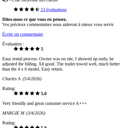
23 évaluations
Dites-nous ce que vous en pensez.
Vos précieux commentaires nous aideront à mieux vous servir.
Écrire un commentaire
Évaluation :
5
Easy rental process. Owner was on site, I showed up early, he
adjusted the billing. All good. The trailer towed well, much better
than the 4 x 6 model. Easy return.
Charles A
(5/4/2026)
Rating:
5.0
Very friendly and great customer service A+++
MARGIE M
(3/4/2026)
Rating:
5.0