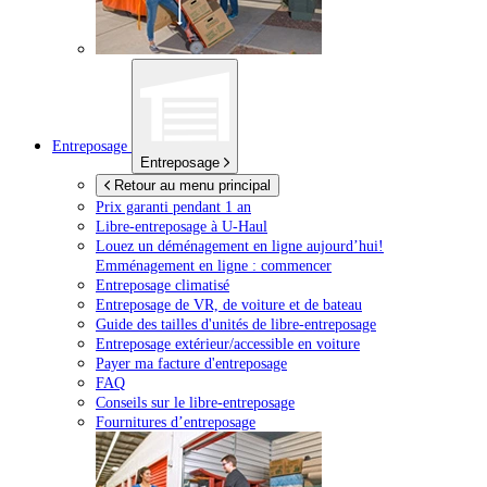
Entreposage
Entreposage
Retour au menu principal
Prix garanti pendant 1 an
Libre-entreposage à
U-Haul
Louez un déménagement en ligne aujourd’hui!
Emménagement en ligne : commencer
Entreposage climatisé
Entreposage de VR, de voiture et de bateau
Guide des tailles d'unités de libre-entreposage
Entreposage extérieur/accessible en voiture
Payer ma facture d'entreposage
FAQ
Conseils sur le libre-entreposage
Fournitures d’entreposage