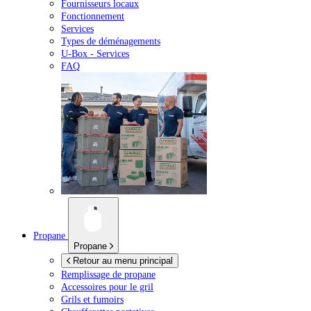
Fournisseurs locaux
Fonctionnement
Services
Types de déménagements
U-Box -
Services
FAQ
Propane
Propane
Retour au menu principal
Remplissage de propane
Accessoires pour le gril
Grils et fumoirs