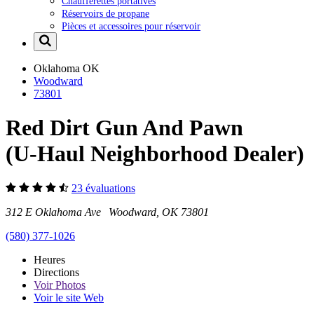
Chaufferettes portatives
Réservoirs de propane
Pièces et accessoires pour réservoir
Oklahoma
OK
Woodward
73801
Red Dirt Gun And Pawn
(U-Haul Neighborhood Dealer)
23 évaluations
312 E Oklahoma Ave Woodward, OK 73801
(580) 377-1026
Heures
Directions
Voir
Photos
Voir le site Web