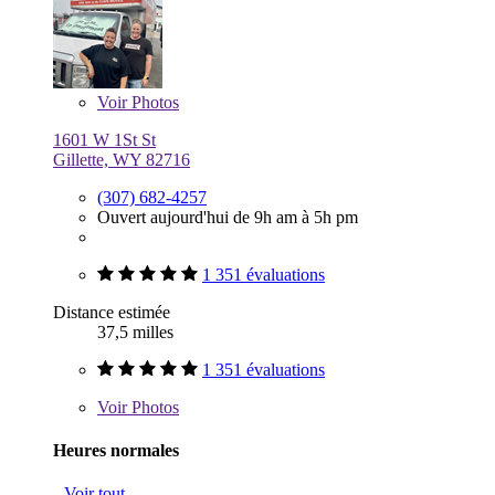
Voir
Photos
1601 W 1St St
Gillette, WY 82716
(307) 682-4257
Ouvert aujourd'hui de 9h am à 5h pm
1 351 évaluations
Distance estimée
37,5 milles
1 351 évaluations
Voir
Photos
Heures normales
Voir tout