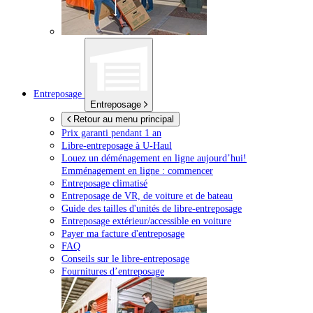
Entreposage
Entreposage
Retour au menu principal
Prix garanti pendant 1 an
Libre-entreposage à
U-Haul
Louez un déménagement en ligne aujourd’hui!
Emménagement en ligne : commencer
Entreposage climatisé
Entreposage de VR, de voiture et de bateau
Guide des tailles d'unités de libre-entreposage
Entreposage extérieur/accessible en voiture
Payer ma facture d'entreposage
FAQ
Conseils sur le libre-entreposage
Fournitures d’entreposage