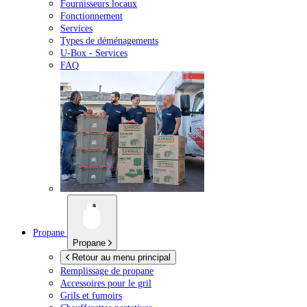
Fournisseurs locaux
Fonctionnement
Services
Types de déménagements
U-Box -
Services
FAQ
Propane
Propane
Retour au menu principal
Remplissage de propane
Accessoires pour le gril
Grils et fumoirs