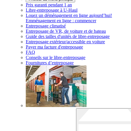
Prix garanti pendant 1 an
Libre-entreposage à
U-Haul
Louez un déménagement en ligne aujourd’hui!
Emménagement en ligne : commencer
Entreposage climatisé
Entreposage de VR, de voiture et de bateau
Guide des tailles d'unités de libre-entreposage
Entreposage extérieur/accessible en voiture
Payer ma facture d'entreposage
FAQ
Conseils sur le libre-entreposage
Fournitures d’entreposage