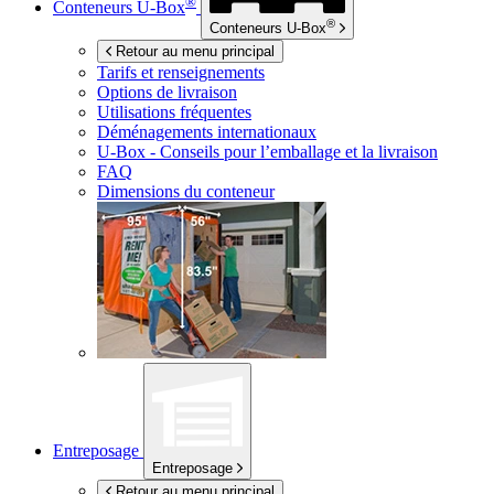
®
Conteneurs
U-Box
®
Conteneurs
U-Box
Retour au menu principal
Tarifs et renseignements
Options de livraison
Utilisations fréquentes
Déménagements internationaux
U-Box -
Conseils pour l’emballage et la livraison
FAQ
Dimensions du conteneur
Entreposage
Entreposage
Retour au menu principal