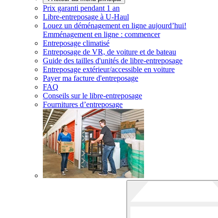
Prix garanti pendant 1 an
Libre-entreposage à
U-Haul
Louez un déménagement en ligne aujourd’hui!
Emménagement en ligne : commencer
Entreposage climatisé
Entreposage de VR, de voiture et de bateau
Guide des tailles d'unités de libre-entreposage
Entreposage extérieur/accessible en voiture
Payer ma facture d'entreposage
FAQ
Conseils sur le libre-entreposage
Fournitures d’entreposage