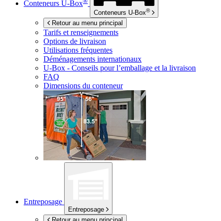
®
Conteneurs
U-Box
®
Conteneurs
U-Box
Retour au menu principal
Tarifs et renseignements
Options de livraison
Utilisations fréquentes
Déménagements internationaux
U-Box -
Conseils pour l’emballage et la livraison
FAQ
Dimensions du conteneur
Entreposage
Entreposage
Retour au menu principal