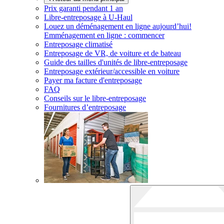
Prix garanti pendant 1 an
Libre-entreposage à
U-Haul
Louez un déménagement en ligne aujourd’hui!
Emménagement en ligne : commencer
Entreposage climatisé
Entreposage de VR, de voiture et de bateau
Guide des tailles d'unités de libre-entreposage
Entreposage extérieur/accessible en voiture
Payer ma facture d'entreposage
FAQ
Conseils sur le libre-entreposage
Fournitures d’entreposage