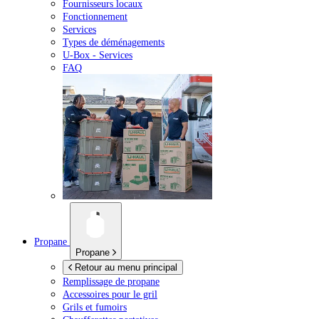
Fournisseurs locaux
Fonctionnement
Services
Types de déménagements
U-Box -
Services
FAQ
Propane
Propane
Retour au menu principal
Remplissage de propane
Accessoires pour le gril
Grils et fumoirs