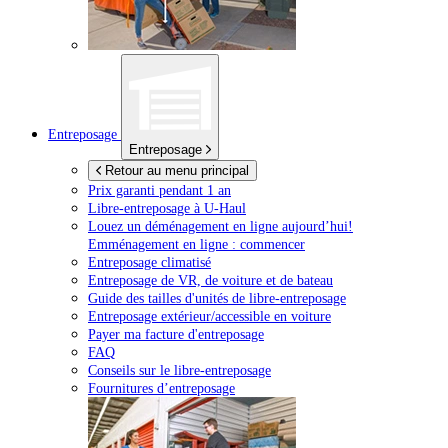
Entreposage
Entreposage
Retour au menu principal
Prix garanti pendant 1 an
Libre-entreposage à
U-Haul
Louez un déménagement en ligne aujourd’hui!
Emménagement en ligne : commencer
Entreposage climatisé
Entreposage de VR, de voiture et de bateau
Guide des tailles d'unités de libre-entreposage
Entreposage extérieur/accessible en voiture
Payer ma facture d'entreposage
FAQ
Conseils sur le libre-entreposage
Fournitures d’entreposage