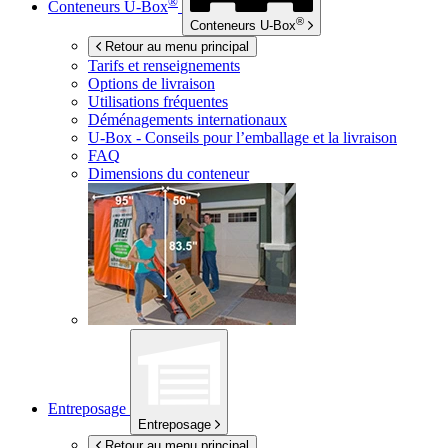
®
Conteneurs
U-Box
®
Conteneurs
U-Box
Retour au menu principal
Tarifs et renseignements
Options de livraison
Utilisations fréquentes
Déménagements internationaux
U-Box -
Conseils pour l’emballage et la livraison
FAQ
Dimensions du conteneur
Entreposage
Entreposage
Retour au menu principal