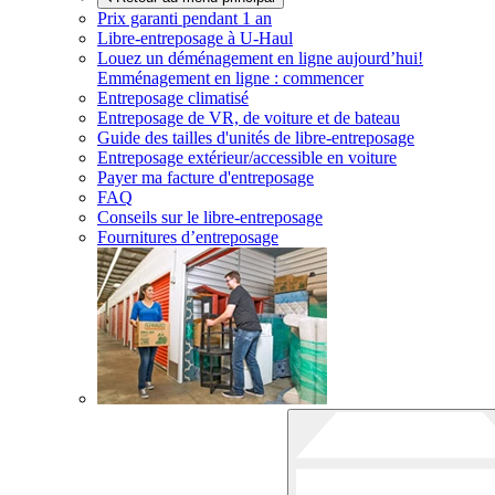
Prix garanti pendant 1 an
Libre-entreposage à
U-Haul
Louez un déménagement en ligne aujourd’hui!
Emménagement en ligne : commencer
Entreposage climatisé
Entreposage de VR, de voiture et de bateau
Guide des tailles d'unités de libre-entreposage
Entreposage extérieur/accessible en voiture
Payer ma facture d'entreposage
FAQ
Conseils sur le libre-entreposage
Fournitures d’entreposage