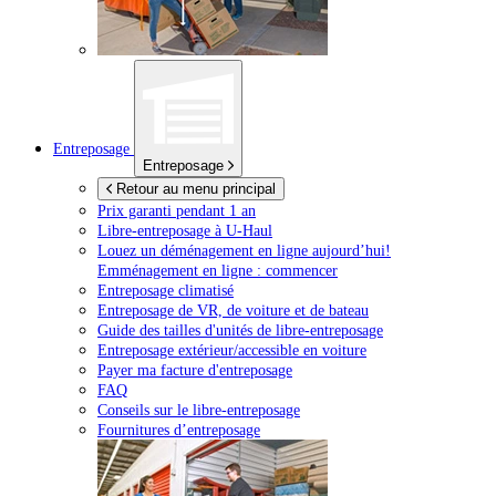
Entreposage
Entreposage
Retour au menu principal
Prix garanti pendant 1 an
Libre-entreposage à
U-Haul
Louez un déménagement en ligne aujourd’hui!
Emménagement en ligne : commencer
Entreposage climatisé
Entreposage de VR, de voiture et de bateau
Guide des tailles d'unités de libre-entreposage
Entreposage extérieur/accessible en voiture
Payer ma facture d'entreposage
FAQ
Conseils sur le libre-entreposage
Fournitures d’entreposage