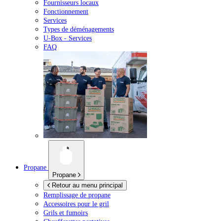
Fournisseurs locaux
Fonctionnement
Services
Types de déménagements
U-Box -
Services
FAQ
Propane
Propane
Retour au menu principal
Remplissage de propane
Accessoires pour le gril
Grils et fumoirs