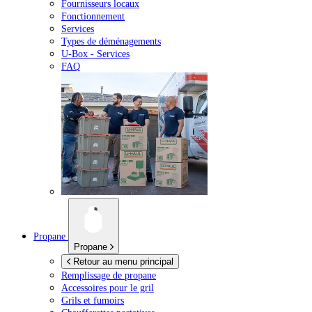
Fournisseurs locaux
Fonctionnement
Services
Types de déménagements
U-Box -
Services
FAQ
Propane
Propane
Retour au menu principal
Remplissage de propane
Accessoires pour le gril
Grils et fumoirs