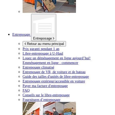
Entreposage
Entreposage
Retour au menu principal
Prix garanti pendant 1 an
Libre-entreposage à
U-Haul
Louez un déménagement en ligne aujourd’hui!
Emménagement en ligne : commencer
Entreposage climatisé
Entreposage de VR, de voiture et de bateau
Guide des tailles d'unités de libre-entreposage
Entreposage extérieur/accessible en voiture
Payer ma facture d'entreposage
FAQ
Conseils sur le libre-entreposage
Fournitures d’entreposage