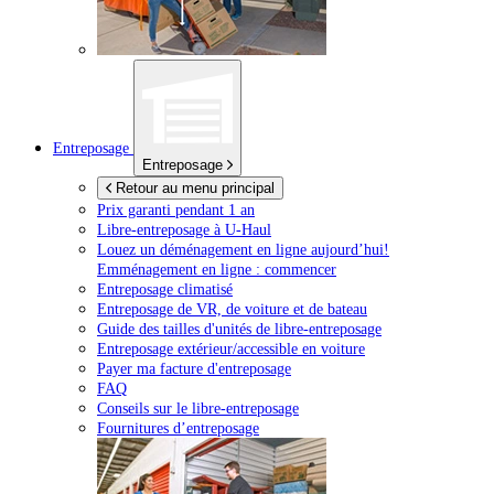
Entreposage
Entreposage
Retour au menu principal
Prix garanti pendant 1 an
Libre-entreposage à
U-Haul
Louez un déménagement en ligne aujourd’hui!
Emménagement en ligne : commencer
Entreposage climatisé
Entreposage de VR, de voiture et de bateau
Guide des tailles d'unités de libre-entreposage
Entreposage extérieur/accessible en voiture
Payer ma facture d'entreposage
FAQ
Conseils sur le libre-entreposage
Fournitures d’entreposage