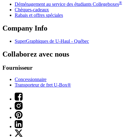
®
Déménagement au service des étudiants Collegeboxes
Chèques-cadeaux
Rabais et offres spéciales
Company Info
SuperGraphiques de
U-Haul
- Québec
Collaborez avec nous
Fournisseur
Concessionnaire
Transporteur de fret U-Box®