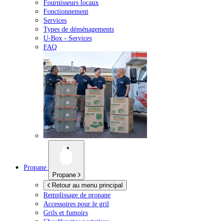
Fournisseurs locaux
Fonctionnement
Services
Types de déménagements
U-Box -
Services
FAQ
Propane
Propane
Retour au menu principal
Remplissage de propane
Accessoires pour le gril
Grils et fumoirs