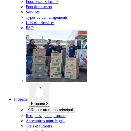
Fournisseurs locaux
Fonctionnement
Services
Types de déménagements
U-Box -
Services
FAQ
Propane
Propane
Retour au menu principal
Remplissage de propane
Accessoires pour le gril
Grils et fumoirs