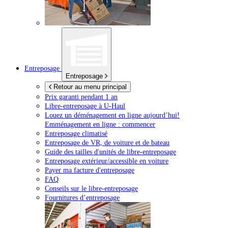
Entreposage
Entreposage
Retour au menu principal
Prix garanti pendant 1 an
Libre-entreposage à
U-Haul
Louez un déménagement en ligne aujourd’hui!
Emménagement en ligne : commencer
Entreposage climatisé
Entreposage de VR, de voiture et de bateau
Guide des tailles d'unités de libre-entreposage
Entreposage extérieur/accessible en voiture
Payer ma facture d'entreposage
FAQ
Conseils sur le libre-entreposage
Fournitures d’entreposage