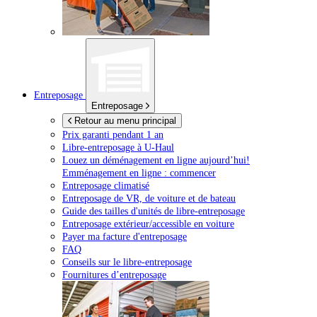
Entreposage
Entreposage
Retour au menu principal
Prix garanti pendant 1 an
Libre-entreposage à
U-Haul
Louez un déménagement en ligne aujourd’hui!
Emménagement en ligne : commencer
Entreposage climatisé
Entreposage de VR, de voiture et de bateau
Guide des tailles d'unités de libre-entreposage
Entreposage extérieur/accessible en voiture
Payer ma facture d'entreposage
FAQ
Conseils sur le libre-entreposage
Fournitures d’entreposage