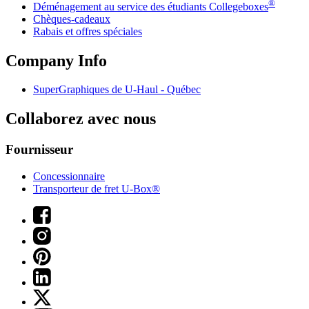
®
Déménagement au service des étudiants Collegeboxes
Chèques-cadeaux
Rabais et offres spéciales
Company Info
SuperGraphiques de
U-Haul
- Québec
Collaborez avec nous
Fournisseur
Concessionnaire
Transporteur de fret U-Box®