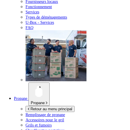
Fournisseurs locaux
Fonctionnement
Services
Types de déménagements
U-Box -
Services
FAQ
Propane
Propane
Retour au menu principal
Remplissage de propane
Accessoires pour le gril
Grils et fumoirs