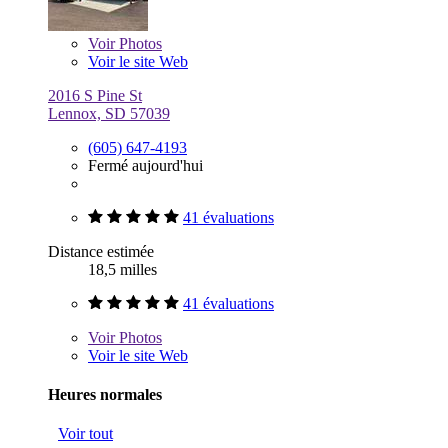
Voir
Photos
Voir le site Web
2016 S Pine St
Lennox, SD 57039
(605) 647-4193
Fermé aujourd'hui
41 évaluations
Distance estimée
18,5 milles
41 évaluations
Voir
Photos
Voir le site Web
Heures normales
Voir tout