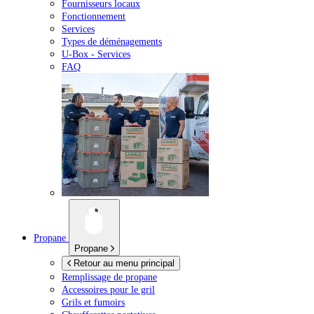
Fournisseurs locaux
Fonctionnement
Services
Types de déménagements
U-Box -
Services
FAQ
Propane
Propane
Retour au menu principal
Remplissage de propane
Accessoires pour le gril
Grils et fumoirs