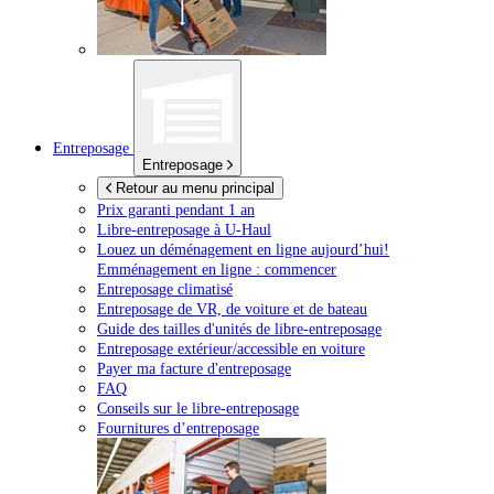
Entreposage
Entreposage
Retour au menu principal
Prix garanti pendant 1 an
Libre-entreposage à
U-Haul
Louez un déménagement en ligne aujourd’hui!
Emménagement en ligne : commencer
Entreposage climatisé
Entreposage de VR, de voiture et de bateau
Guide des tailles d'unités de libre-entreposage
Entreposage extérieur/accessible en voiture
Payer ma facture d'entreposage
FAQ
Conseils sur le libre-entreposage
Fournitures d’entreposage