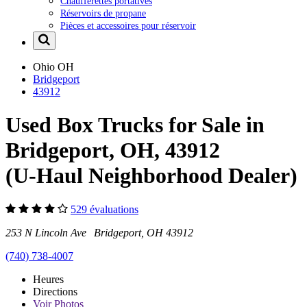
Chaufferettes portatives
Réservoirs de propane
Pièces et accessoires pour réservoir
Ohio
OH
Bridgeport
43912
Used Box Trucks for Sale in
Bridgeport, OH, 43912
(U-Haul Neighborhood Dealer)
529 évaluations
253 N Lincoln Ave Bridgeport, OH 43912
(740) 738-4007
Heures
Directions
Voir
Photos