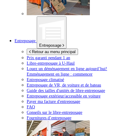
Entreposage
Entreposage
Retour au menu principal
Prix garanti pendant 1 an
Libre-entreposage à
U-Haul
Louez un déménagement en ligne aujourd’hui!
Emménagement en ligne : commencer
Entreposage climatisé
Entreposage de VR, de voiture et de bateau
Guide des tailles d'unités de libre-entreposage
Entreposage extérieur/accessible en voiture
Payer ma facture d'entreposage
FAQ
Conseils sur le libre-entreposage
Fournitures d’entreposage