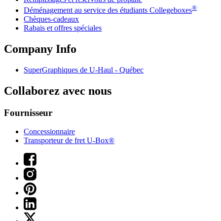
®
Déménagement au service des étudiants Collegeboxes
Chèques-cadeaux
Rabais et offres spéciales
Company Info
SuperGraphiques de
U-Haul
- Québec
Collaborez avec nous
Fournisseur
Concessionnaire
Transporteur de fret U-Box®