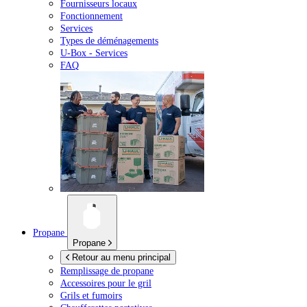
Fournisseurs locaux
Fonctionnement
Services
Types de déménagements
U-Box -
Services
FAQ
Propane
Propane
Retour au menu principal
Remplissage de propane
Accessoires pour le gril
Grils et fumoirs