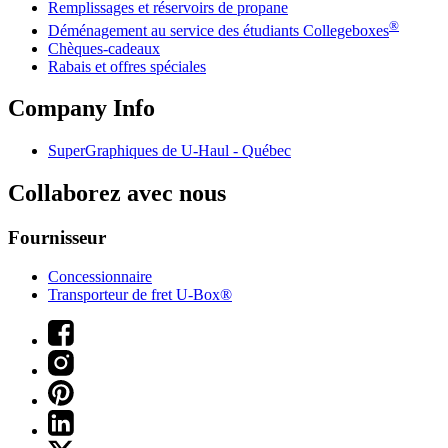
Remplissages et réservoirs de propane
®
Déménagement au service des étudiants Collegeboxes
Chèques-cadeaux
Rabais et offres spéciales
Company Info
SuperGraphiques de
U-Haul
- Québec
Collaborez avec nous
Fournisseur
Concessionnaire
Transporteur de fret U-Box®