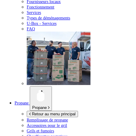
Fournisseurs locaux
Fonctionnement
Services
Types de déménagements
U-Box -
Services
FAQ
Propane
Propane
Retour au menu principal
Remplissage de propane
Accessoires pour le gril
Grils et fumoirs