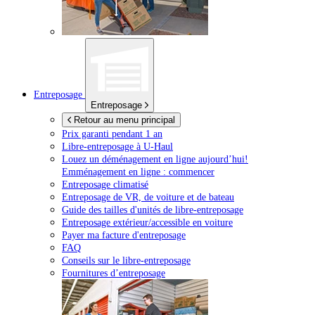
Entreposage
Entreposage
Retour au menu principal
Prix garanti pendant 1 an
Libre-entreposage à
U-Haul
Louez un déménagement en ligne aujourd’hui!
Emménagement en ligne : commencer
Entreposage climatisé
Entreposage de VR, de voiture et de bateau
Guide des tailles d'unités de libre-entreposage
Entreposage extérieur/accessible en voiture
Payer ma facture d'entreposage
FAQ
Conseils sur le libre-entreposage
Fournitures d’entreposage