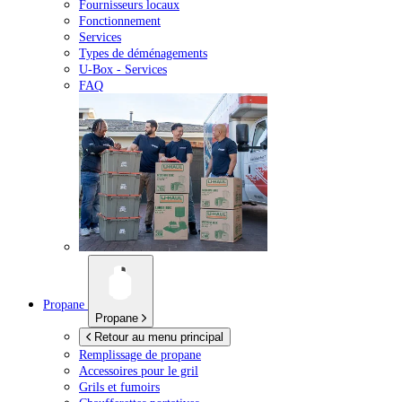
Fournisseurs locaux
Fonctionnement
Services
Types de déménagements
U-Box -
Services
FAQ
Propane
Propane
Retour au menu principal
Remplissage de propane
Accessoires pour le gril
Grils et fumoirs