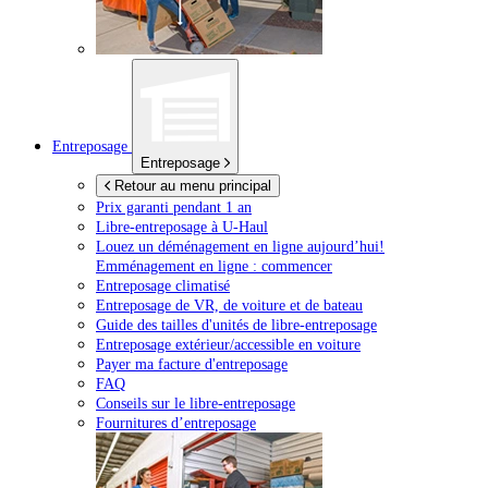
Entreposage
Entreposage
Retour au menu principal
Prix garanti pendant 1 an
Libre-entreposage à
U-Haul
Louez un déménagement en ligne aujourd’hui!
Emménagement en ligne : commencer
Entreposage climatisé
Entreposage de VR, de voiture et de bateau
Guide des tailles d'unités de libre-entreposage
Entreposage extérieur/accessible en voiture
Payer ma facture d'entreposage
FAQ
Conseils sur le libre-entreposage
Fournitures d’entreposage