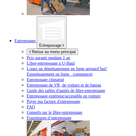
Entreposage
Entreposage
Retour au menu principal
Prix garanti pendant 1 an
Libre-entreposage à
U-Haul
Louez un déménagement en ligne aujourd’hui!
Emménagement en ligne : commencer
Entreposage climatisé
Entreposage de VR, de voiture et de bateau
Guide des tailles d'unités de libre-entreposage
Entreposage extérieur/accessible en voiture
Payer ma facture d'entreposage
FAQ
Conseils sur le libre-entreposage
Fournitures d’entreposage