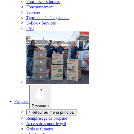
Fournisseurs locaux
Fonctionnement
Services
Types de déménagements
U-Box -
Services
FAQ
Propane
Propane
Retour au menu principal
Remplissage de propane
Accessoires pour le gril
Grils et fumoirs