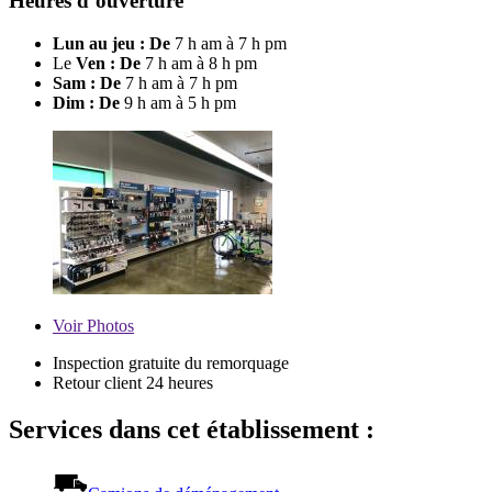
Heures d’ouverture
Lun au jeu : De
7 h am à 7 h pm
Le
Ven : De
7 h am à 8 h pm
Sam : De
7 h am à 7 h pm
Dim : De
9 h am à 5 h pm
Voir
Photos
Inspection gratuite du remorquage
Retour client 24 heures
Services dans cet établissement :