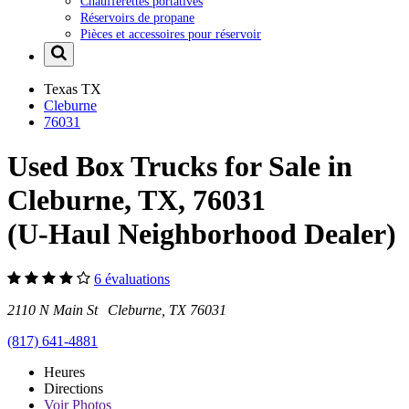
Chaufferettes portatives
Réservoirs de propane
Pièces et accessoires pour réservoir
Texas
TX
Cleburne
76031
Used Box Trucks for Sale in
Cleburne, TX, 76031
(U-Haul Neighborhood Dealer)
6 évaluations
2110 N Main St Cleburne, TX 76031
(817) 641-4881
Heures
Directions
Voir
Photos