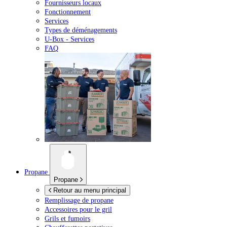
Fournisseurs locaux
Fonctionnement
Services
Types de déménagements
U-Box -
Services
FAQ
Propane
Propane
Retour au menu principal
Remplissage de propane
Accessoires pour le gril
Grils et fumoirs