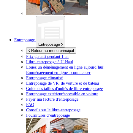
Entreposage
Entreposage
Retour au menu principal
Prix garanti pendant 1 an
Libre-entreposage à
U-Haul
Louez un déménagement en ligne aujourd’hui!
Emménagement en ligne : commencer
Entreposage climatisé
Entreposage de VR, de voiture et de bateau
Guide des tailles d'unités de libre-entreposage
Entreposage extérieur/accessible en voiture
Payer ma facture d'entreposage
FAQ
Conseils sur le libre-entreposage
Fournitures d’entreposage