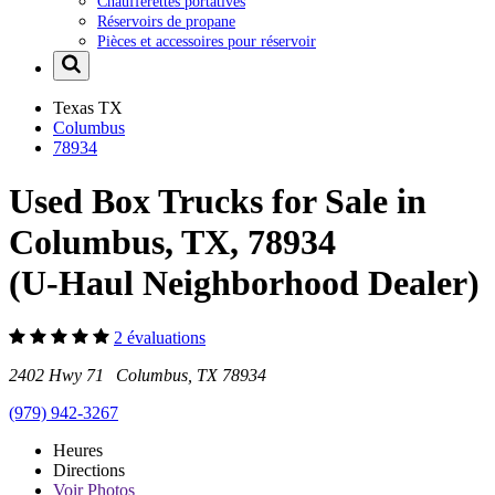
Chaufferettes portatives
Réservoirs de propane
Pièces et accessoires pour réservoir
Texas
TX
Columbus
78934
Used Box Trucks for Sale in
Columbus, TX, 78934
(U-Haul Neighborhood Dealer)
2 évaluations
2402 Hwy 71 Columbus, TX 78934
(979) 942-3267
Heures
Directions
Voir
Photos