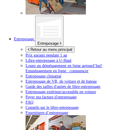
Entreposage
Entreposage
Retour au menu principal
Prix garanti pendant 1 an
Libre-entreposage à
U-Haul
Louez un déménagement en ligne aujourd’hui!
Emménagement en ligne : commencer
Entreposage climatisé
Entreposage de VR, de voiture et de bateau
Guide des tailles d'unités de libre-entreposage
Entreposage extérieur/accessible en voiture
Payer ma facture d'entreposage
FAQ
Conseils sur le libre-entreposage
Fournitures d’entreposage