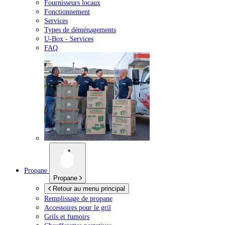
Fournisseurs locaux
Fonctionnement
Services
Types de déménagements
U-Box -
Services
FAQ
Propane
Propane
Retour au menu principal
Remplissage de propane
Accessoires pour le gril
Grils et fumoirs