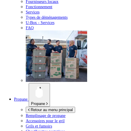
Fournisseurs locaux
Fonctionnement
Services
Types de déménagements
U-Box -
Services
FAQ
Propane
Propane
Retour au menu principal
Remplissage de propane
Accessoires pour le gril
Grils et fumoirs