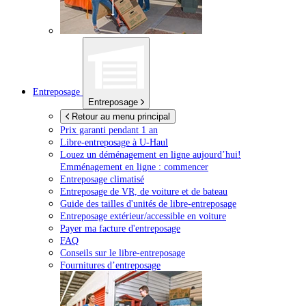
Entreposage
Entreposage
Retour au menu principal
Prix garanti pendant 1 an
Libre-entreposage à
U-Haul
Louez un déménagement en ligne aujourd’hui!
Emménagement en ligne : commencer
Entreposage climatisé
Entreposage de VR, de voiture et de bateau
Guide des tailles d'unités de libre-entreposage
Entreposage extérieur/accessible en voiture
Payer ma facture d'entreposage
FAQ
Conseils sur le libre-entreposage
Fournitures d’entreposage