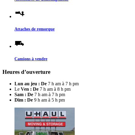
Attaches de remorque
Camions à vendre
Heures d’ouverture
Lun au jeu : De
7 h am à 7 h pm
Le
Ven : De
7 h am à 8 h pm
Sam : De
7 h am à 7 h pm
Dim : De
9 h am à 5 h pm