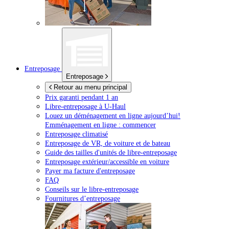
Entreposage
Entreposage
Retour au menu principal
Prix garanti pendant 1 an
Libre-entreposage à
U-Haul
Louez un déménagement en ligne aujourd’hui!
Emménagement en ligne : commencer
Entreposage climatisé
Entreposage de VR, de voiture et de bateau
Guide des tailles d'unités de libre-entreposage
Entreposage extérieur/accessible en voiture
Payer ma facture d'entreposage
FAQ
Conseils sur le libre-entreposage
Fournitures d’entreposage