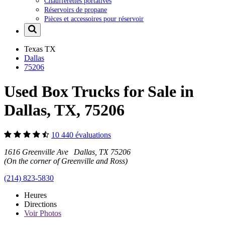
Chaufferettes portatives
Réservoirs de propane
Pièces et accessoires pour réservoir
Texas
TX
Dallas
75206
Used Box Trucks for Sale in
Dallas, TX, 75206
10 440 évaluations
1616 Greenville Ave Dallas, TX 75206
(On the corner of Greenville and Ross)
(214) 823-5830
Heures
Directions
Voir
Photos