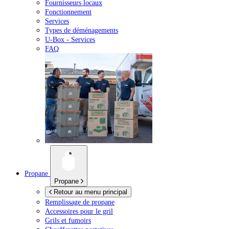
Fournisseurs locaux
Fonctionnement
Services
Types de déménagements
U-Box -
Services
FAQ
Propane
Propane
Retour au menu principal
Remplissage de propane
Accessoires pour le gril
Grils et fumoirs