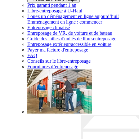
Prix garanti pendant 1 an
Libre-entreposage à
U-Haul
Louez un déménagement en ligne aujourd’hui!
Emménagement en ligne : commencer
Entreposage climatisé
Entreposage de VR, de voiture et de bateau
Guide des tailles d'unités de libre-entreposage
Entreposage extérieur/accessible en voiture
Payer ma facture d'entreposage
FAQ
Conseils sur le libre-entreposage
Fournitures d’entreposage