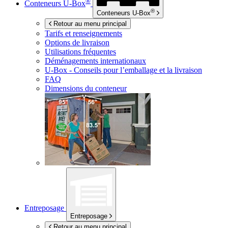
®
Conteneurs
U-Box
®
Conteneurs
U-Box
Retour au menu principal
Tarifs et renseignements
Options de livraison
Utilisations fréquentes
Déménagements internationaux
U-Box -
Conseils pour l’emballage et la livraison
FAQ
Dimensions du conteneur
Entreposage
Entreposage
Retour au menu principal