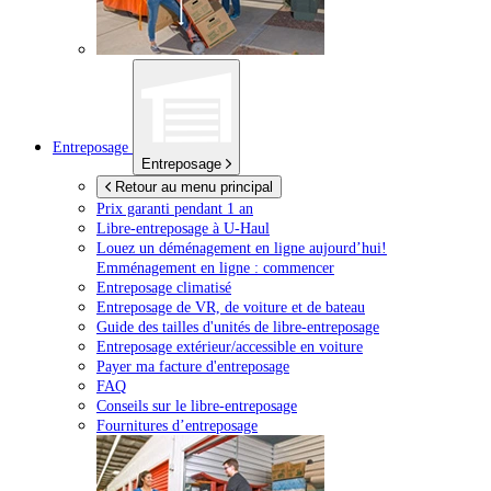
Entreposage
Entreposage
Retour au menu principal
Prix garanti pendant 1 an
Libre-entreposage à
U-Haul
Louez un déménagement en ligne aujourd’hui!
Emménagement en ligne : commencer
Entreposage climatisé
Entreposage de VR, de voiture et de bateau
Guide des tailles d'unités de libre-entreposage
Entreposage extérieur/accessible en voiture
Payer ma facture d'entreposage
FAQ
Conseils sur le libre-entreposage
Fournitures d’entreposage