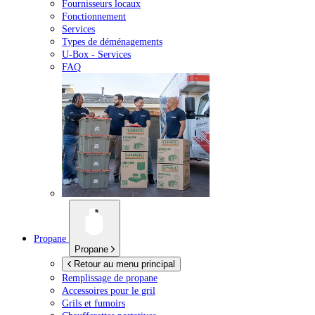
Fournisseurs locaux
Fonctionnement
Services
Types de déménagements
U-Box -
Services
FAQ
Propane
Propane
Retour au menu principal
Remplissage de propane
Accessoires pour le gril
Grils et fumoirs