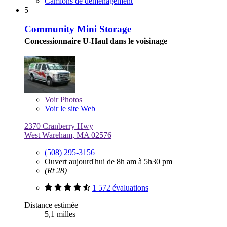
Camions de déménagement
5
Community Mini Storage
Concessionnaire U-Haul dans le voisinage
Voir
Photos
Voir le site Web
2370 Cranberry Hwy
West Wareham, MA 02576
(508) 295-3156
Ouvert aujourd'hui de 8h am à 5h30 pm
(Rt 28)
1 572 évaluations
Distance estimée
5,1 milles