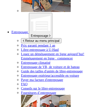
Entreposage
Entreposage
Retour au menu principal
Prix garanti pendant 1 an
Libre-entreposage à
U-Haul
Louez un déménagement en ligne aujourd’hui!
Emménagement en ligne : commencer
Entreposage climatisé
Entreposage de VR, de voiture et de bateau
Guide des tailles d'unités de libre-entreposage
Entreposage extérieur/accessible en voiture
Payer ma facture d'entreposage
FAQ
Conseils sur le libre-entreposage
Fournitures d’entreposage