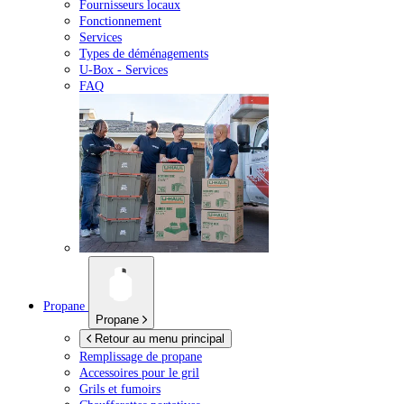
Fournisseurs locaux
Fonctionnement
Services
Types de déménagements
U-Box -
Services
FAQ
Propane
Propane
Retour au menu principal
Remplissage de propane
Accessoires pour le gril
Grils et fumoirs