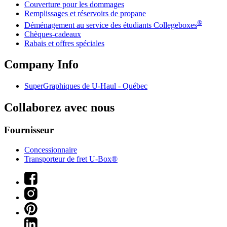
Couverture pour les dommages
Remplissages et réservoirs de propane
®
Déménagement au service des étudiants Collegeboxes
Chèques-cadeaux
Rabais et offres spéciales
Company Info
SuperGraphiques de
U-Haul
- Québec
Collaborez avec nous
Fournisseur
Concessionnaire
Transporteur de fret U-Box®