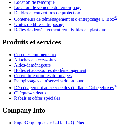
Location de remorque
Location de véhicule de remorquage
Diables et couvertures de protection
®
Conteneurs de déménagement et d'entreposage
U-Box
Unités de libre-entreposage
Boîtes de déménagement réutilisables en plastique
Produits et services
Comptes commerciaux
Attaches et accessoires
Aides-déménageurs
Boîtes et accessoires de déménagement
Couverture pour les dommages
Remplissages et réservoirs de propane
®
Déménagement au service des étudiants Collegeboxes
Chèques-cadeaux
Rabais et offres spéciales
Company Info
SuperGraphiques de
U-Haul
- Québec