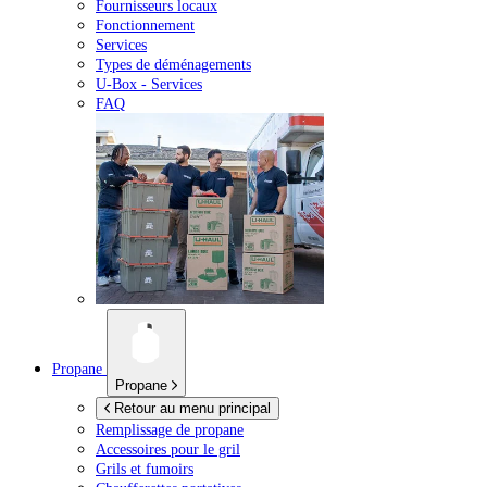
Fournisseurs locaux
Fonctionnement
Services
Types de déménagements
U-Box -
Services
FAQ
Propane
Propane
Retour au menu principal
Remplissage de propane
Accessoires pour le gril
Grils et fumoirs