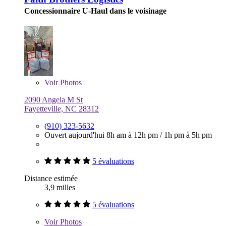
Concessionnaire U-Haul dans le voisinage
Voir
Photos
2090 Angela M St
Fayetteville, NC 28312
(910) 323-5632
Ouvert aujourd'hui
8h am à 12h pm
/
1h pm à 5h pm
5 évaluations
Distance estimée
3,9 milles
5 évaluations
Voir
Photos