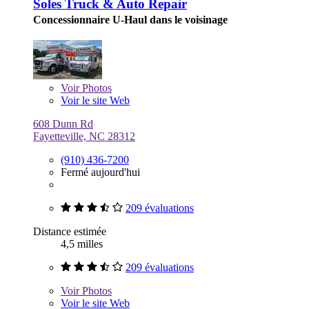
Soles Truck & Auto Repair
Concessionnaire U-Haul dans le voisinage
Voir
Photos
Voir le site Web
608 Dunn Rd
Fayetteville, NC 28312
(910) 436-7200
Fermé aujourd'hui
209 évaluations
Distance estimée
4,5 milles
209 évaluations
Voir
Photos
Voir le site Web