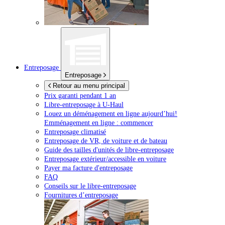
Entreposage
Entreposage
Retour au menu principal
Prix garanti pendant 1 an
Libre-entreposage à
U-Haul
Louez un déménagement en ligne aujourd’hui!
Emménagement en ligne : commencer
Entreposage climatisé
Entreposage de VR, de voiture et de bateau
Guide des tailles d'unités de libre-entreposage
Entreposage extérieur/accessible en voiture
Payer ma facture d'entreposage
FAQ
Conseils sur le libre-entreposage
Fournitures d’entreposage