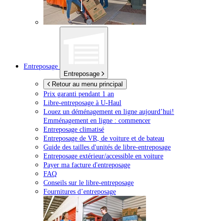
Entreposage
Entreposage
Retour au menu principal
Prix garanti pendant 1 an
Libre-entreposage à
U-Haul
Louez un déménagement en ligne aujourd’hui!
Emménagement en ligne : commencer
Entreposage climatisé
Entreposage de VR, de voiture et de bateau
Guide des tailles d'unités de libre-entreposage
Entreposage extérieur/accessible en voiture
Payer ma facture d'entreposage
FAQ
Conseils sur le libre-entreposage
Fournitures d’entreposage