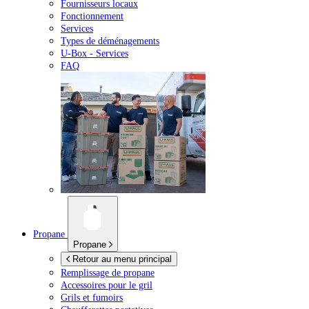
Fournisseurs locaux
Fonctionnement
Services
Types de déménagements
U-Box -
Services
FAQ
Propane
Propane
Retour au menu principal
Remplissage de propane
Accessoires pour le gril
Grils et fumoirs