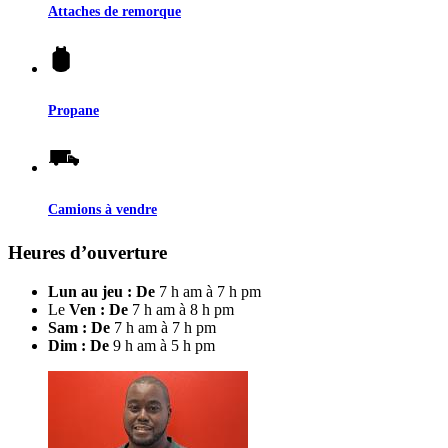
Attaches de remorque
Propane
Camions à vendre
Heures d’ouverture
Lun au jeu : De
7 h am à 7 h pm
Le
Ven : De
7 h am à 8 h pm
Sam : De
7 h am à 7 h pm
Dim : De
9 h am à 5 h pm