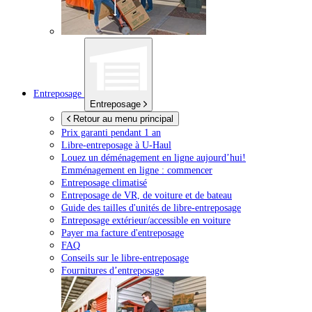
Entreposage
Entreposage
Retour au menu principal
Prix garanti pendant 1 an
Libre-entreposage à
U-Haul
Louez un déménagement en ligne aujourd’hui!
Emménagement en ligne : commencer
Entreposage climatisé
Entreposage de VR, de voiture et de bateau
Guide des tailles d'unités de libre-entreposage
Entreposage extérieur/accessible en voiture
Payer ma facture d'entreposage
FAQ
Conseils sur le libre-entreposage
Fournitures d’entreposage