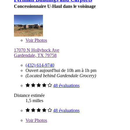
Concessionnaire U-Haul dans le voisinage
Voir
Photos
17070 N Hollyhock Ave
Gardendale, TX 79758
(432) 614-9740
Ouvert aujourd'hui de 10h am à 1h pm
(Located behind Gardendale Grocery)
48 évaluations
Distance estimée
1,5 milles
48 évaluations
Voir
Photos