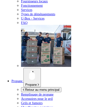
Fournisseurs locaux
Fonctionnement
Services
Types de déménagements
U-Box -
Services
FAQ
Propane
Propane
Retour au menu principal
Remplissage de propane
Accessoires pour le gril
Grils et fumoirs