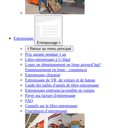
Entreposage
Entreposage
Retour au menu principal
Prix garanti pendant 1 an
Libre-entreposage à
U-Haul
Louez un déménagement en ligne aujourd’hui!
Emménagement en ligne : commencer
Entreposage climatisé
Entreposage de VR, de voiture et de bateau
Guide des tailles d'unités de libre-entreposage
Entreposage extérieur/accessible en voiture
Payer ma facture d'entreposage
FAQ
Conseils sur le libre-entreposage
Fournitures d’entreposage