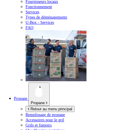
Fournisseurs locaux
Fonctionnement
Services
Types de déménagements
U-Box -
Services
FAQ
Propane
Propane
Retour au menu principal
Remplissage de propane
Accessoires pour le gril
Grils et fumoirs