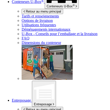
®
Conteneurs
U-Box
®
Conteneurs
U-Box
Retour au menu principal
Tarifs et renseignements
Options de livraison
Utilisations fréquentes
Déménagements internationaux
U-Box -
Conseils pour l’emballage et la livraison
FAQ
Dimensions du conteneur
Entreposage
Entreposage
Retour au menu principal