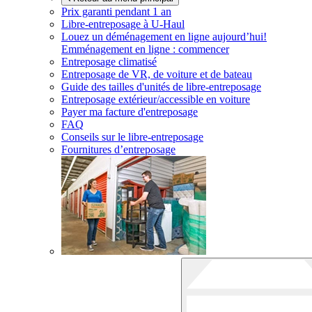
Prix garanti pendant 1 an
Libre-entreposage à
U-Haul
Louez un déménagement en ligne aujourd’hui!
Emménagement en ligne : commencer
Entreposage climatisé
Entreposage de VR, de voiture et de bateau
Guide des tailles d'unités de libre-entreposage
Entreposage extérieur/accessible en voiture
Payer ma facture d'entreposage
FAQ
Conseils sur le libre-entreposage
Fournitures d’entreposage